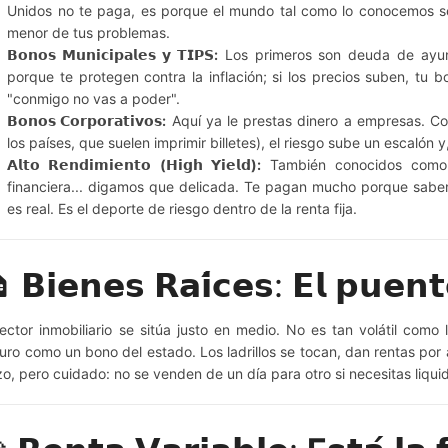
Unidos no te paga, es porque el mundo tal como lo conocemos se
menor de tus problemas.
𝗕𝗼𝗻𝗼𝘀 𝗠𝘂𝗻𝗶𝗰𝗶𝗽𝗮𝗹𝗲𝘀 𝘆 𝗧𝗜𝗣𝗦:
Los primeros son deuda de ayun
porque te protegen contra la inflación; si los precios suben, tu bo
"conmigo no vas a poder".
𝗕𝗼𝗻𝗼𝘀 𝗖𝗼𝗿𝗽𝗼𝗿𝗮𝘁𝗶𝘃𝗼𝘀:
Aquí ya le prestas dinero a empresas. C
los países, que suelen imprimir billetes), el riesgo sube un escalón 
𝗔𝗹𝘁𝗼 𝗥𝗲𝗻𝗱𝗶𝗺𝗶𝗲𝗻𝘁𝗼 (𝗛𝗶𝗴𝗵 𝗬𝗶𝗲𝗹𝗱):
También conocidos como 
financiera... digamos que delicada. Te pagan mucho porque saben
es real. Es el deporte de riesgo dentro de la renta fija.
 𝗕𝗶𝗲𝗻𝗲𝘀 𝗥𝗮𝗶́𝗰𝗲𝘀: 𝗘𝗹 𝗽𝘂𝗲𝗻
sector inmobiliario se sitúa justo en medio. No es tan volátil com
uro como un bono del estado. Los ladrillos se tocan, dan rentas por al
zo, pero cuidado: no se venden de un día para otro si necesitas liqui