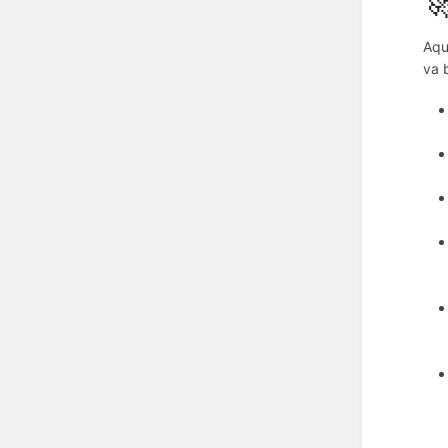
🚀
Aqu
va 