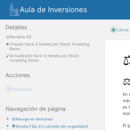
Aula de Inversiones
Detalles
Libros
Revisión #2
Creado
hace 3 meses
por
Stock Investing
Room
⚖
Actualizado
hace 3 meses
por
Stock
Investing Room
Acciones
⚖️
Revisiones
En 
más
es 
Navegación de página
mon
⚖️𝗥𝗶𝗲𝘀𝗴𝗼 𝘃𝘀 𝗥𝗲𝘁𝗼𝗿𝗻𝗼
El 
🛡️ 𝗥𝗲𝗻𝘁𝗮 𝗙𝗶𝗷𝗮: 𝗘𝗹 𝗰𝗼𝗹𝗰𝗵𝗼́𝗻 𝗱𝗲 𝘀𝗲𝗴𝘂𝗿𝗶𝗱𝗮𝗱