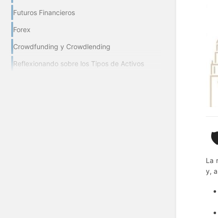
Futuros Financieros
Forex
Crowdfunding y Crowdlending
Reflexionando sobre los Tipos de Activos
🛡
La 
y, 