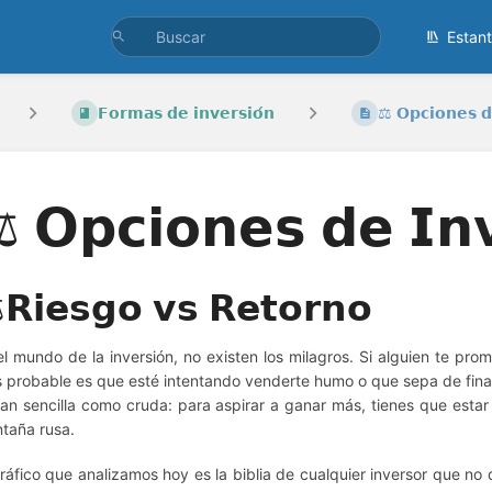
Estan
𝗙𝗼𝗿𝗺𝗮𝘀 𝗱𝗲 𝗶𝗻𝘃𝗲𝗿𝘀𝗶𝗼́𝗻
⚖️ 𝗢𝗽𝗰𝗶𝗼𝗻𝗲𝘀 𝗱
️ 𝗢𝗽𝗰𝗶𝗼𝗻𝗲𝘀 𝗱𝗲 𝗜𝗻𝘃
𝗥𝗶𝗲𝘀𝗴𝗼 𝘃𝘀 𝗥𝗲𝘁𝗼𝗿𝗻𝗼
el mundo de la inversión, no existen los milagros. Si alguien te pr
 probable es que esté intentando venderte humo o que sepa de finan
tan sencilla como cruda: para aspirar a ganar más, tienes que esta
taña rusa.
gráfico que analizamos hoy es la biblia de cualquier inversor que no