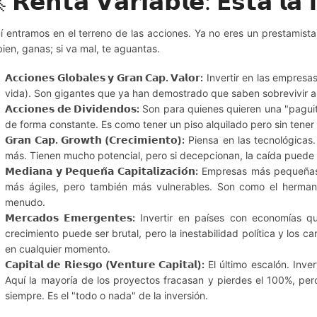
 𝗥𝗲𝗻𝘁𝗮 𝗩𝗮𝗿𝗶𝗮𝗯𝗹𝗲:
E
𝘀𝘁𝗮́ 𝗹𝗮 
í entramos en el terreno de las acciones. Ya no eres un prestamista
bien, ganas; si va mal, te aguantas.
𝗔𝗰𝗰𝗶𝗼𝗻𝗲𝘀 𝗚𝗹𝗼𝗯𝗮𝗹𝗲𝘀 𝘆 𝗚𝗿𝗮𝗻 𝗖𝗮𝗽. 𝗩𝗮𝗹𝗼𝗿:
Invertir en las empresa
vida). Son gigantes que ya han demostrado que saben sobrevivir a 
𝗔𝗰𝗰𝗶𝗼𝗻𝗲𝘀 𝗱𝗲 𝗗𝗶𝘃𝗶𝗱𝗲𝗻𝗱𝗼𝘀:
Son para quienes quieren una "paguit
de forma constante. Es como tener un piso alquilado pero sin tener 
𝗚𝗿𝗮𝗻 𝗖𝗮𝗽. 𝗚𝗿𝗼𝘄𝘁𝗵 (𝗖𝗿𝗲𝗰𝗶𝗺𝗶𝗲𝗻𝘁𝗼):
Piensa en las tecnológicas
más. Tienen mucho potencial, pero si decepcionan, la caída puede 
𝗠𝗲𝗱𝗶𝗮𝗻𝗮 𝘆 𝗣𝗲𝗾𝘂𝗲𝗻̃𝗮 𝗖𝗮𝗽𝗶𝘁𝗮𝗹𝗶𝘇𝗮𝗰𝗶𝗼́𝗻:
Empresas más pequeñas 
más ágiles, pero también más vulnerables. Son como el herm
menudo.
𝗠𝗲𝗿𝗰𝗮𝗱𝗼𝘀 𝗘𝗺𝗲𝗿𝗴𝗲𝗻𝘁𝗲𝘀:
Invertir en países con economías q
crecimiento puede ser brutal, pero la inestabilidad política y lo
en cualquier momento.
𝗖𝗮𝗽𝗶𝘁𝗮𝗹 𝗱𝗲 𝗥𝗶𝗲𝘀𝗴𝗼 (𝗩𝗲𝗻𝘁𝘂𝗿𝗲 𝗖𝗮𝗽𝗶𝘁𝗮𝗹):
El último escalón. Inve
Aquí la mayoría de los proyectos fracasan y pierdes el 100%, pero
siempre. Es el "todo o nada" de la inversión.