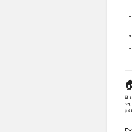
🏠
El 
seg
pla