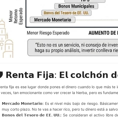
️ 𝗥𝗲𝗻𝘁𝗮 𝗙𝗶𝗷𝗮: 𝗘𝗹 𝗰𝗼𝗹𝗰𝗵𝗼́𝗻 
renta fija es ese lugar donde pones el dinero cuando lo que más te 
a veces, tan emocionante como ver crecer la hierba, pero es fundam
𝗠𝗲𝗿𝗰𝗮𝗱𝗼 𝗠𝗼𝗻𝗲𝘁𝗮𝗿𝗶𝗼:
Es el nivel más bajo de riesgo. Básicamen
muy corto plazo. No te vas a hacer rico, pero tu dinero está a salv
𝗕𝗼𝗻𝗼𝘀 𝗱𝗲𝗹 𝗧𝗲𝘀𝗼𝗿𝗼 𝗱𝗲 𝗘𝗘. 𝗨𝗨.:
Se consideran el activo libre d