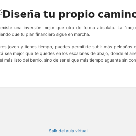
𝗗𝗶𝘀𝗲𝗻̃𝗮 𝘁𝘂 𝗽𝗿𝗼𝗽𝗶𝗼 𝗰𝗮𝗺𝗶𝗻
existe una inversión mejor que otra de forma absoluta. La "mejo
iendo que tu plan financiero sigue en marcha.
eres joven y tienes tiempo, puedes permitirte subir más peldaños e
zá sea mejor que te quedes en los escalones de abajo, donde el aire es
 el más listo del barrio, sino de ser el que más tiempo aguanta sin co
ón
n
Salir del aula virtual