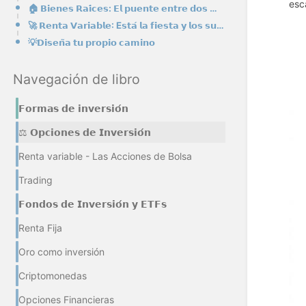
esc
🏠 𝗕𝗶𝗲𝗻𝗲𝘀 𝗥𝗮𝗶́𝗰𝗲𝘀: 𝗘𝗹 𝗽𝘂𝗲𝗻𝘁𝗲 𝗲𝗻𝘁𝗿𝗲 𝗱𝗼𝘀 𝗺𝘂𝗻𝗱𝗼𝘀
🚀 𝗥𝗲𝗻𝘁𝗮 𝗩𝗮𝗿𝗶𝗮𝗯𝗹𝗲: E𝘀𝘁𝗮́ 𝗹𝗮 𝗳𝗶𝗲𝘀𝘁𝗮 𝘆 𝗹𝗼𝘀 𝘀𝘂𝘀𝘁𝗼𝘀
💡𝗗𝗶𝘀𝗲𝗻̃𝗮 𝘁𝘂 𝗽𝗿𝗼𝗽𝗶𝗼 𝗰𝗮𝗺𝗶𝗻𝗼
Navegación de libro
𝗙𝗼𝗿𝗺𝗮𝘀 𝗱𝗲 𝗶𝗻𝘃𝗲𝗿𝘀𝗶𝗼́𝗻
⚖️ 𝗢𝗽𝗰𝗶𝗼𝗻𝗲𝘀 𝗱𝗲 𝗜𝗻𝘃𝗲𝗿𝘀𝗶𝗼́𝗻
Renta variable - Las Acciones de Bolsa
Trading
𝗙𝗼𝗻𝗱𝗼𝘀 𝗱𝗲 𝗜𝗻𝘃𝗲𝗿𝘀𝗶𝗼́𝗻 𝘆 𝗘𝗧𝗙𝘀
Renta Fija
Oro como inversión
Criptomonedas
Opciones Financieras