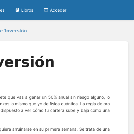
tes
Libros
Acceder
 𝗜𝗻𝘃𝗲𝗿𝘀𝗶𝗼́𝗻
𝗲𝗿𝘀𝗶𝗼́𝗻
omete que vas a ganar un 50% anual sin riesgo alguno, lo
zas lo mismo que yo de física cuántica. La regla de oro
r dispuesto a ver cómo tu cartera sube y baja como una
 quiera arruinarse en su primera semana. Se trata de una