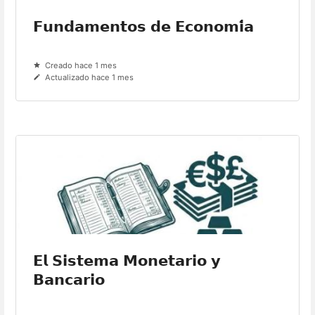
𝗙𝘂𝗻𝗱𝗮𝗺𝗲𝗻𝘁𝗼𝘀 𝗱𝗲 𝗘𝗰𝗼𝗻𝗼𝗺𝗶́𝗮
Creado hace 1 mes
Actualizado hace 1 mes
𝗘𝗹 𝗦𝗶𝘀𝘁𝗲𝗺𝗮 𝗠𝗼𝗻𝗲𝘁𝗮𝗿𝗶𝗼 𝘆
𝗕𝗮𝗻𝗰𝗮𝗿𝗶𝗼