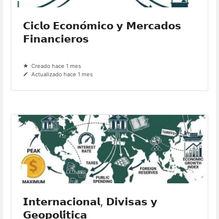
𝗖𝗶𝗰𝗹𝗼 𝗘𝗰𝗼𝗻𝗼́𝗺𝗶𝗰𝗼 𝘆 𝗠𝗲𝗿𝗰𝗮𝗱𝗼𝘀
𝗙𝗶𝗻𝗮𝗻𝗰𝗶𝗲𝗿𝗼𝘀
Creado hace 1 mes
Actualizado hace 1 mes
𝗜𝗻𝘁𝗲𝗿𝗻𝗮𝗰𝗶𝗼𝗻𝗮𝗹, 𝗗𝗶𝘃𝗶𝘀𝗮𝘀 𝘆
𝗚𝗲𝗼𝗽𝗼𝗹𝗶́𝘁𝗶𝗰𝗮