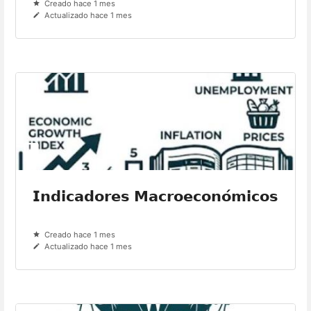
Creado hace 1 mes
Actualizado hace 1 mes
𝗜𝗻𝗱𝗶𝗰𝗮𝗱𝗼𝗿𝗲𝘀 𝗠𝗮𝗰𝗿𝗼𝗲𝗰𝗼𝗻𝗼́𝗺𝗶𝗰𝗼𝘀
Creado hace 1 mes
Actualizado hace 1 mes