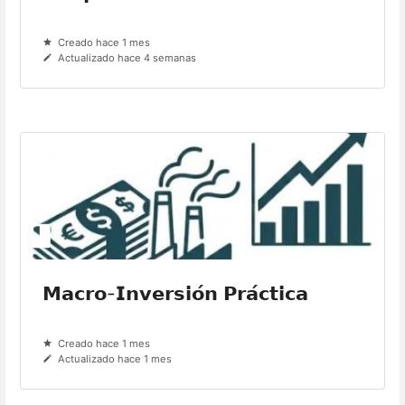
Creado hace 1 mes
Actualizado hace 4 semanas
𝗠𝗮𝗰𝗿𝗼-𝗜𝗻𝘃𝗲𝗿𝘀𝗶𝗼́𝗻 𝗣𝗿𝗮́𝗰𝘁𝗶𝗰𝗮
Creado hace 1 mes
Actualizado hace 1 mes