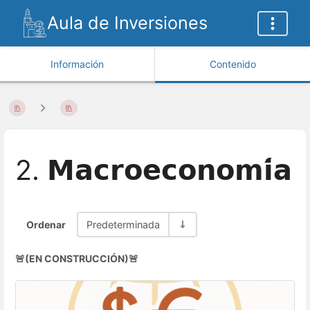
Aula de Inversiones
Información
Contenido
2. 𝗠𝗮𝗰𝗿𝗼𝗲𝗰𝗼𝗻𝗼𝗺𝗶́𝗮
Ordenar
Predeterminada
🚨(EN CONSTRUCCIÓN)🚨