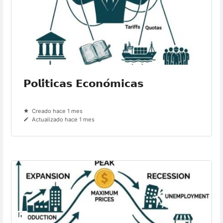
𝗣𝗼𝗹𝗶́𝘁𝗶𝗰𝗮𝘀 𝗘𝗰𝗼𝗻𝗼́𝗺𝗶𝗰𝗮𝘀
Creado hace 1 mes
Actualizado hace 1 mes