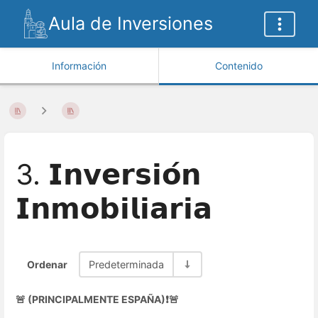
Aula de Inversiones
Información
Contenido
3. 𝗜𝗻𝘃𝗲𝗿𝘀𝗶𝗼́𝗻
𝗜𝗻𝗺𝗼𝗯𝗶𝗹𝗶𝗮𝗿𝗶𝗮
Ordenar
Predeterminada
🚨 (PRINCIPALMENTE ESPAÑA)❗🚨